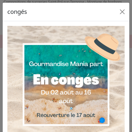
Compositions de sucreries Saint-Pol-sur-Ternoise - Montage de bonbons
Lens
congés
06.04.03.19.74