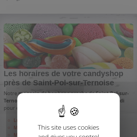
Les horaires de votre candyshop
près de Saint-Pol-sur-Ternoise
Notre
magasin de bonbons proche de Saint-Pol-sur-
Ternoise
vous ouvre ses portes du
lundi au samedi
pour encore plus de
plaisir
:
Lundi : 14h-18h
This site uses cookies
Mardi : 9h-12h / 14h-18h
Mercredi : 9h-12h / 14h-18h
and gives you control