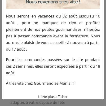
devient le point de ralliement de tous vos convives pour
un moment de partage inoubliable.
Nous serons en vacances du 02 août jusqu'au 16
Une animation gourmande clés en
août , pour ne manquer de rien et profiter
pleinement de nos petites gourmandises, n'hésitez
main pour régaler petits et grands
pas à passer commande avant la fermeture. Nous
Le bar à bonbons (ou Candy Bar) est l'atout charme
aurons le plaisir de vous accueillir à nouveau à partir
incontournable pour apporter de la couleur et de la
du 17 août .
féerie à votre salle de réception. En choisissant notre
formule de
location de candy bar Saint-Pol-sur-
Pour les commandes passées sur le site pendant
Ternoise
, vous profitez d'une structure élégante et d'un
ces 2 semaines, elles seront expédiées à partir du 18
assortiment de contenants en verre (bonbonnières,
août.
vasques, pelles) adaptés à votre thème. Il ne vous reste
À très vite chez Gourmandise Mania !!!
plus qu'à laisser la magie opérer auprès de vos invités.
Structures en bois ou présentoirs modulables
Ne plus afficher
adaptés à votre espace de fête