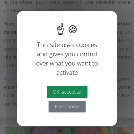
la logistique pour vous garantir une sérénité totale
pendant vos préparatifs.
Nous proposons également nos services de
location
de candy bar à Lillers
et Bours. Faites confiance à un
prestataire de proximité passionné par l'art de la
This site uses cookies
confiserie pour donner une dimension spectaculaire et
and gives you control
régressive à vos fêtes de famille ou événements
over what you want to
professionnels dans le Pas-de-Calais.
activate
Réservez votre date
dès aujourd'hui et échangeons
ensemble sur la thématique et la composition de votre
OK, accept all
futur bar à bonbons sur mesure autour de Saint-Pol-
sur-Ternoise.
Personalize