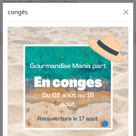
location de candy bar Saint-Pol-sur-Ternoise
congés
06.04.03.19.74
Location de Candy Bar à Saint-Pol-
sur-Ternoise : créez un buffet de
douceur magique
Vous souhaitez surprendre vos invités avec une
animation gourmande et ultra-tendance ? Notre service
de
location de candy bar à Saint-Pol-sur-Ternoise
met
à votre disposition de magnifiques bars à bonbons en
libre-service pour sublimer vos événements. Qu'il
s'agisse d'un mariage, d'un anniversaire, d'un baptême
ou d'une fête d'entreprise, ce buffet de douceurs