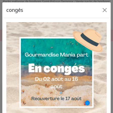
Packs mélange de bonbons Saint-Pol-sur-Ternoise - Vente packs de bonbons
Lillers
congés
06.04.03.19.74
Accueil
Bonbons
Nos packs
PACKS DE CONFISERIES DE
NOTRE MAGASIN DE BONBONS
PRÈS DE LENS