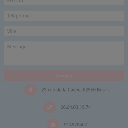
Envoyer
23 rue de la Cavée, 62550 Bours
06.04.03.19.74
914878467