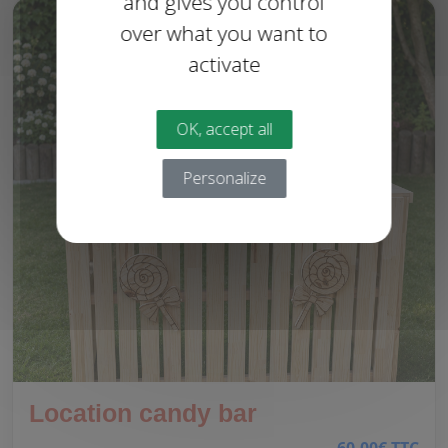
and gives you control
over what you want to
activate
OK, accept all
Personalize
Location candy bar
60.00€ TTC