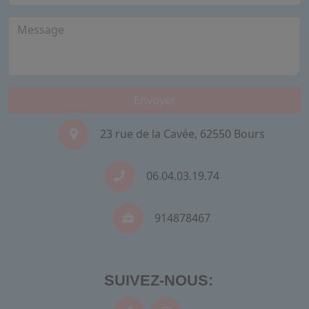
Envoyer
23 rue de la Cavée, 62550 Bours
06.04.03.19.74
914878467
SUIVEZ-NOUS: