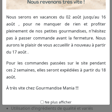
Création et assemblage de
montages gourmands autour de
Nous serons en vacances du 02 août jusqu'au 16
août , pour ne manquer de rien et profiter
Saint-Pol-sur-Ternoise
pleinement de nos petites gourmandises, n'hésitez
Notre équipe intervient pour réaliser des
montages de
pas à passer commande avant la fermeture. Nous
bonbons
sur-mesure, adaptés à toutes vos envies et
aurons le plaisir de vous accueillir à nouveau à partir
occasions. Grâce à notre expérience, nous vous
du 17 août .
garantissons un travail soigné et des compositions
esthétiques qui mettent en valeur la richesse des
Pour les commandes passées sur le site pendant
saveurs. En optant pour nos services, vous bénéficiez
ces 2 semaines, elles seront expédiées à partir du 18
d’une solution clé en main pour impressionner vos
août.
invités avec des douceurs originales et savoureuses.
À très vite chez Gourmandise Mania !!!
Création personnalisée selon le thème de votre
événement
Ne plus afficher
Utilisation d’ingrédients de qualité et variés