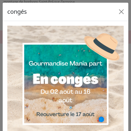
montage de bonbons Saint-Pol-sur-Ternoise
congés
06.04.03.19.74
Montage de bonbons à Saint-Pol-
sur-Ternoise
Notre société est spécialisée dans le
montage de
bonbons à Saint-Pol-sur-Ternoise
, offrant des
créations gourmandes uniques qui sauront sublimer
vos événements. Que vous prépariez une fête
d'anniversaire, un mariage ou un événement
professionnel, nous mettons notre savoir-faire à votre
service pour concevoir des présentations originales et
personnalisées.