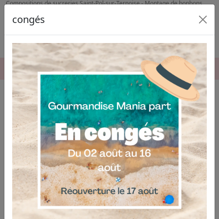
Compositions de sucreries Saint-Pol-sur-Ternoise - Montage de bonbons
Lens
congés
06.04.03.19.74