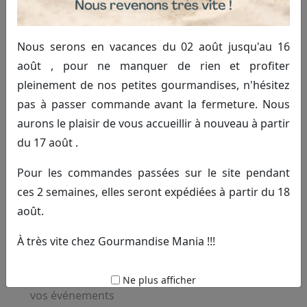
Épicerie japonaise authentique à
Saint-Pol-sur-Ternoise
Nous serons en vacances du 02 août jusqu'au 16
Dans notre
épicerie japonaise
, nous réunissons un
août , pour ne manquer de rien et profiter
large éventail de produits traditionnels et innovants.
pleinement de nos petites gourmandises, n'hésitez
Que vous recherchiez des ingrédients de base, des
pas à passer commande avant la fermeture. Nous
snacks originaux ou des douceurs typiques, nous avons
aurons le plaisir de vous accueillir à nouveau à partir
ce qu’il vous faut. Notre expertise nous permet de
du 17 août .
garantir la fraîcheur et l’authenticité de chaque article,
pour une expérience culinaire inoubliable.
Pour les commandes passées sur le site pendant
ces 2 semaines, elles seront expédiées à partir du 18
Riz japonais, sauces soja et condiments exclusifs
août.
Produits de saison importés directement du Japon
Bonbons et friandises typiques, à découvrir sur
À très vite chez Gourmandise Mania !!!
notre page
produits bonbons japonais
Montages de bonbons personnalisés, parfaits pour
Ne plus afficher
vos événements