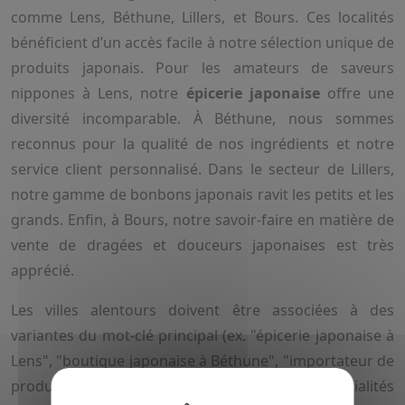
comme Lens, Béthune, Lillers, et Bours. Ces localités
bénéficient d’un accès facile à notre sélection unique de
produits japonais. Pour les amateurs de saveurs
nippones à Lens, notre
épicerie japonaise
offre une
diversité incomparable. À Béthune, nous sommes
reconnus pour la qualité de nos ingrédients et notre
service client personnalisé. Dans le secteur de Lillers,
notre gamme de bonbons japonais ravit les petits et les
grands. Enfin, à Bours, notre savoir-faire en matière de
vente de dragées et douceurs japonaises est très
apprécié.
Les villes alentours doivent être associées à des
variantes du mot-clé principal (ex. "épicerie japonaise à
Lens", "boutique japonaise à Béthune", "importateur de
produits japonais à Lillers", "vente de spécialités