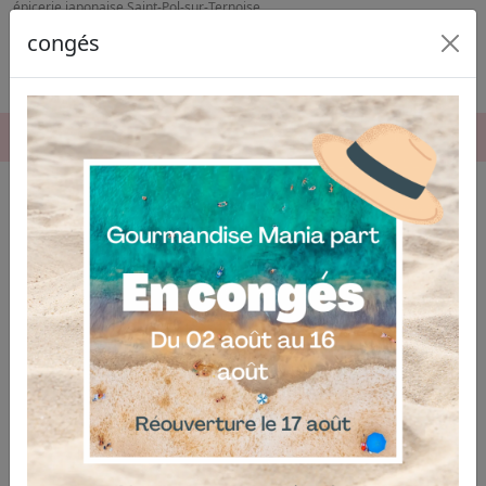
épicerie japonaise Saint-Pol-sur-Ternoise
congés
06.04.03.19.74
Épicerie japonaise à Saint-Pol-sur-
Ternoise
Notre
épicerie japonaise à Saint-Pol-sur-Ternoise
vous
invite à découvrir une sélection authentique de
produits japonais pour satisfaire toutes vos envies
culinaires. Nous mettons un point d’honneur à
proposer des articles de qualité, adaptés aux amateurs
comme aux connaisseurs, dans un cadre accueillant et
professionnel.