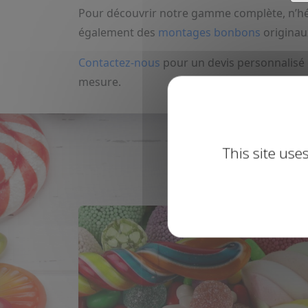
Pour découvrir notre gamme complète, n’hé
également des
montages bonbons
originau
Contactez-nous
pour un devis personnalisé 
mesure.
This site use