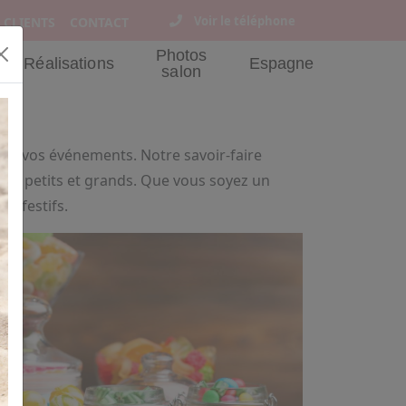
Voir le téléphone
 CLIENTS
CONTACT
Photos
Réalisations
Espagne
salon
us vos événements. Notre savoir-faire
ont petits et grands. Que vous soyez un
s festifs.