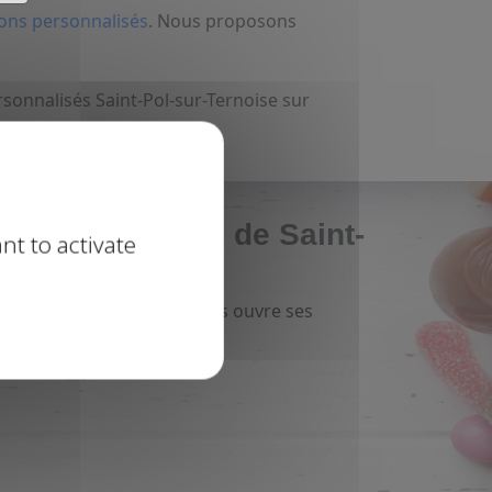
ons personnalisés
. Nous proposons
sonnalisés Saint-Pol-sur-Ternoise sur
candyshop près de Saint-
nt to activate
aint-Pol-sur-Ternoise
vous ouvre ses
 plus de
plaisir
: