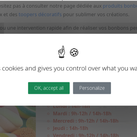
sitez pas à consulter notre page dédiée aux
produits bonb
x et des
toopers décoratifs
pour sublimer vos créations.
ou une intervention rapide afin de réaliser vos bonbons per
Les horaires de votre 
s cookies and gives you control over what you wa
Pol-sur-Ternoise
Notre
magasin de bonbons proche de S
OK, accept all
Personalize
portes du
lundi au samedi
pour encore
Lundi : 14h-18h
Mardi : 9h-12h / 14h-18h
Mercredi : 9h-12h / 14h-18h
Jeudi : 14h-18h
Vendredi : 9h-12h / 14h-18h