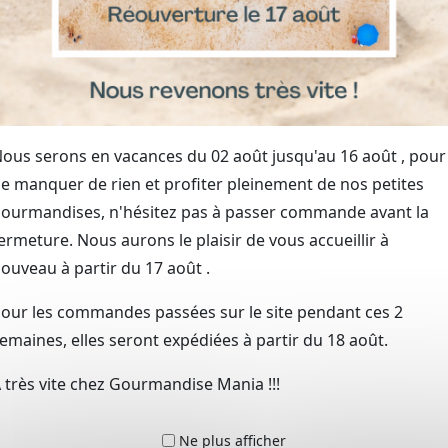
, vous bénéficiez d’un
tion artisanale et d’une
(couleurs, formes, textes)
ur un goût authentique
ous serons en vacances du 02 août jusqu'au 16 août , pour
ssionnels et privés
e manquer de rien et profiter pleinement de nos petites
a présentation de vos
ourmandises, n'hésitez pas à passer commande avant la
ermeture. Nous aurons le plaisir de vous accueillir à
ais
ouveau à partir du 17 août .
és autour de Saint-Pol-sur-Terno
our les commandes passées sur le site pendant ces 2
our de Saint-Pol-sur-Ternoise, notamment à
Lens
,
Béthune
,
emaines, elles seront expédiées à partir du 18 août.
ns
ou d’une création gourmande à Béthune, notre équipe es
 très vite chez Gourmandise Mania !!!
nt également les demandes dans le secteur de Lillers et Bou
Ne plus afficher