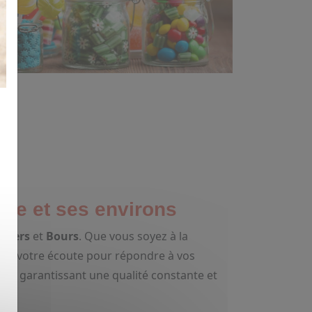
ise et ses environs
Lillers
et
Bours
. Que vous soyez à la
t à votre écoute pour répondre à vos
rs, garantissant une qualité constante et