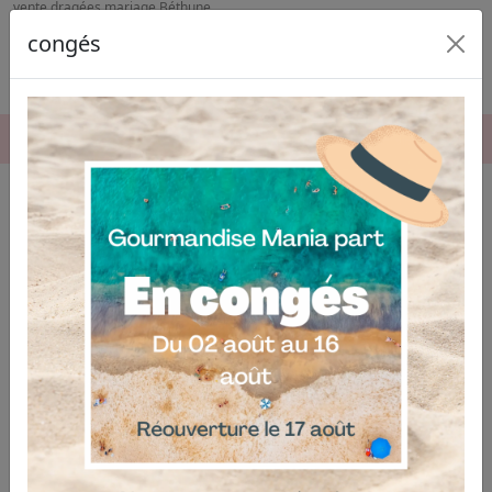
vente dragées mariage Béthune
congés
06.04.03.19.74
Vente de dragées pour mariage à
Béthune : comment bien choisir ?
Pour l'
achat de dragées de mariage à Béthune
, il est
essentiel de sélectionner des produits de qualité
adaptés à votre événement. Notre expertise nous
permet de vous accompagner dans le choix des
dragées, des présentations et des décorations pour
sublimer vos instants précieux. Nous mettons notre
savoir-faire à votre service pour une organisation sans
faille, dans le respect de vos goûts et de votre budget.