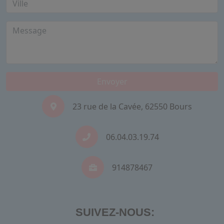
Envoyer
23 rue de la Cavée, 62550 Bours
06.04.03.19.74
914878467
SUIVEZ-NOUS: