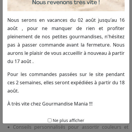
Dragées et douceurs pour mariage
dans la région de Béthune
Nous serons en vacances du 02 août jusqu'au 16
août , pour ne manquer de rien et profiter
Notre gamme de
dragées mariage
se distingue par sa
pleinement de nos petites gourmandises, n'hésitez
diversité et sa qualité, parfaite pour un mariage réussi à
pas à passer commande avant la fermeture. Nous
Béthune et ses environs. En choisissant nos produits,
aurons le plaisir de vous accueillir à nouveau à partir
vous bénéficiez d’un large choix de saveurs et de
du 17 août .
présentations personnalisées, adaptés à chaque thème.
Pour les commandes passées sur le site pendant
Dragées aux amandes traditionnelles et
ces 2 semaines, elles seront expédiées à partir du 18
chocolatées
août.
Montages bonbons personnalisés pour une touche
originale (
montages bonbons mariage Béthune
)
À très vite chez Gourmandise Mania !!!
Toopers décoratifs pour une finition élégante
(
toopers décoration mariage Béthune
)
Ne plus afficher
Conseils personnalisés pour assortir couleurs et