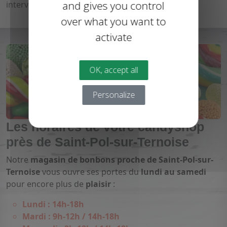
and gives you control
intervention rapide dans votre commune.
over what you want to
activate
OK, accept all
Personalize
Les horaires de votre candyshop
près de Saint-Pol-sur-Ternoise
Notre
magasin de bonbons proche de Saint-Pol-sur-
Ternoise
vous ouvre ses portes du
lundi au samedi
pour encore plus de
plaisir
:
Lundi : 14h-18h
Mardi : 9h-12h / 14h-18h