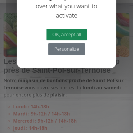
over what you want to
activate
OK, accept all
Personalize
Les horaires de votre candyshop
près de Saint-Pol-sur-Ternoise
Notre
magasin de bonbons proche de Saint-Pol-sur-
Ternoise
vous ouvre ses portes du
lundi au samedi
pour encore plus de
plaisir
:
Lundi : 14h-18h
Mardi : 9h-12h / 14h-18h
Mercredi : 9h-12h / 14h-18h
Jeudi : 14h-18h