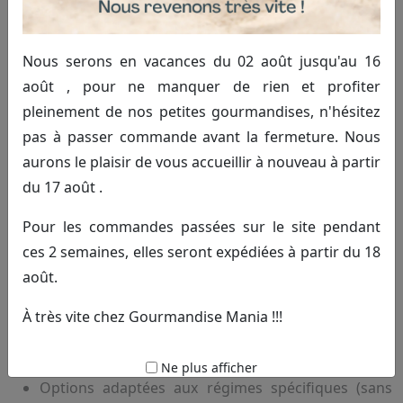
mariage près de Bours
Notre gamme dédiée à l’
achat dragées mariage Bours
Nous serons en vacances du 02 août jusqu'au 16
inclut une variété de saveurs et de présentations. Grâce
août , pour ne manquer de rien et profiter
à notre savoir-faire, nous fournissons des dragées
pleinement de nos petites gourmandises, n'hésitez
traditionnelles comme des alternatives plus originales,
pas à passer commande avant la fermeture. Nous
idéales pour personnaliser votre événement.
aurons le plaisir de vous accueillir à nouveau à partir
Découvrez également nos solutions complètes avec des
du 17 août .
bonbons et des décorations qui sublimeront vos tables.
Pour les commandes passées sur le site pendant
Dragées classiques aux amandes, chocolatées ou
ces 2 semaines, elles seront expédiées à partir du 18
fruitées
août.
Montages de bonbons personnalisés pour un effet
original
découvrez nos montages de bonbons
À très vite chez Gourmandise Mania !!!
Toopers et décorations pour une présentation
élégante
voir notre sélection de toopers
Ne plus afficher
Options adaptées aux régimes spécifiques (sans