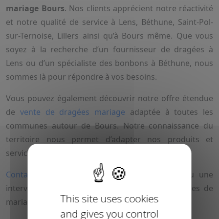
mariage Bours
. Nos clients apprécient notre réactivité
et notre qualité de service à Lens, Béthune, Saint-Pol-
sur-Ternoise, Lillers ainsi qu’à Bours même. Que vous
soyez à la recherche d’un fournisseur de dragées à
Lens ou d’un spécialiste des bonbons à Béthune, nous
sommes là pour répondre à vos besoins.
Vous pouvez également découvrir notre offre étendue
de
vente de dragées mariage
adaptée à toutes les
communes autour de Bours. Notre connaissance du
territoire nous permet d’adapter nos produits et
services aux spécificités locales.
Contactez-nous
pour un devis personnalisé ou une
intervention rapide afin de préparer vos dragées de
This site uses cookies
mariage dans le secteur de Bours.
and gives you control