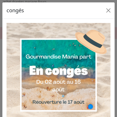
achat dragées mariage Bours
congés
06.04.03.19.74
Achat de dragées pour mariage à
Bours : comment bien choisir ?
Pour un mariage réussi, le choix des
dragées
est
essentiel. Nous vous accompagnons dans votre
achat
de dragées pour mariage à Bours
en proposant des
produits de qualité qui sauront ravir vos invités. Notre
expertise locale nous permet d’offrir un service
personnalisé, adapté à vos goûts et à votre budget.
Dragées et gourmandises pour