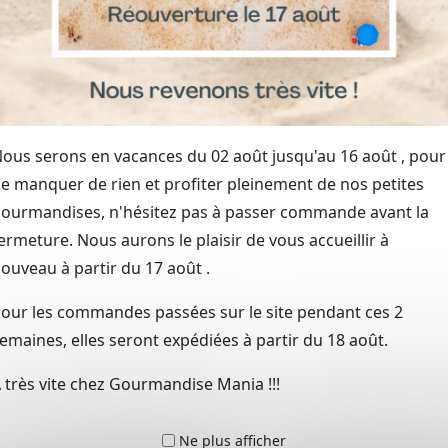
nt de produits exclusifs
répondre à toutes vos envies
ur une qualité optimale
ditionnelles et innovantes
ous serons en vacances du 02 août jusqu'au 16 août , pour
récier chaque produit
e manquer de rien et profiter pleinement de nos petites
cadeaux gourmands
ourmandises, n'hésitez pas à passer commande avant la
eur de Saint-Pol-sur-
ermeture. Nous aurons le plaisir de vous accueillir à
ouveau à partir du 17 août .
 autour de Lens, Béthune et Lille
our les commandes passées sur le site pendant ces 2
de Saint-Pol-sur-Ternoise, ainsi que dans les villes voisines
emaines, elles seront expédiées à partir du 18 août.
japonais original à Lens
ou d’une sélection unique à Béth
 très vite chez Gourmandise Mania !!!
 d’accompagner nos clients dans ces régions en proposant 
es locales.
Ne plus afficher