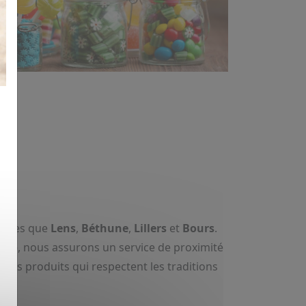
rs
 telles que
Lens
,
Béthune
,
Lillers
et
Bours
.
une, nous assurons un service de proximité
des produits qui respectent les traditions