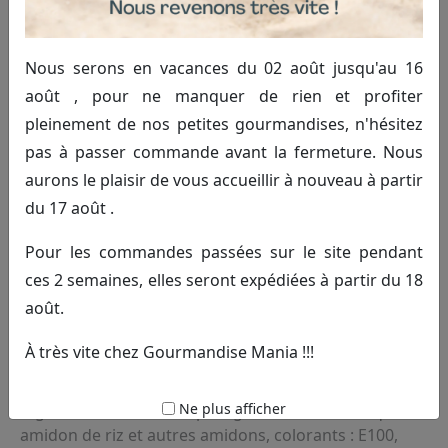
Nous serons en vacances du 02 août jusqu'au 16
août , pour ne manquer de rien et profiter
pleinement de nos petites gourmandises, n'hésitez
pas à passer commande avant la fermeture. Nous
Cailloux
aurons le plaisir de vous accueillir à nouveau à partir
du 17 août .
2.60€ TTC
Commander
Pour les commandes passées sur le site pendant
ces 2 semaines, elles seront expédiées à partir du 18
(100g)
août.
Bonbons en forme de cailloux goût citronné.
À très vite chez Gourmandise Mania !!!
Environ 52 pièces.
Ne plus afficher
Ingrédients: Sucre, sirop de glucose, acide citrique,
amidon de riz et autres amidons, colorants : E100,