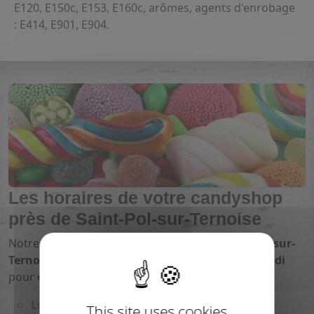
E120, E150c, E153, E160c, arômes, agents d'enrobage
: E414, E901, E904.
Les horaires de votre candyshop
près de Saint-Pol-sur-Ternoise
Notre
magasin de bonbons proche de Saint-Pol-sur-
Ternoise
vous ouvre ses portes du
lundi au samedi
pour encore plus de
plaisir
:
Lundi : 14h-18h
This site uses cookies