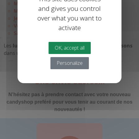
Mardi : 9h-12h / 14h-18h
and gives you control
Mercredi : 9h-12h / 14h-18h
over what you want to
Jeudi : 14h-18h
Vendredi : 9h-12h / 14h-18h
activate
Samedi : 9h-12h / 14h-18h
Les
lundi
et
jeudi matins
sont réservés aux
livraisons
OK, accept all
dans un secteur de
25 km autour de Bours
.
Personalize
Une envie sucrée...
N'hésitez pas à prendre contact avec votre nouveau
candyshop preféré pour vous tenir au courant de nos
nouveautés !