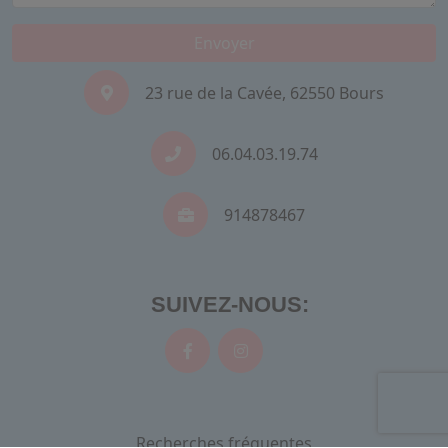
Envoyer
23 rue de la Cavée, 62550 Bours
06.04.03.19.74
914878467
SUIVEZ-NOUS:
Recherches fréquentes