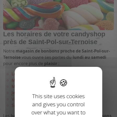
Les horaires de votre candyshop
près de Saint-Pol-sur-Ternoise
Notre
magasin de bonbons proche de Saint-Pol-sur-
Ternoise
vous ouvre ses portes du
lundi au samedi
pour encore plus de
plaisir
:
Lundi : 14h-18h
Mardi : 9h-12h / 14h-18h
Mercredi : 9h-12h / 14h-18h
Jeudi : 14h-18h
This site uses cookies
Vendredi : 9h-12h / 14h-18h
and gives you control
Samedi : 9h-12h / 14h-18h
over what you want to
Les
lundi
et
jeudi matins
sont réservés aux
livraisons