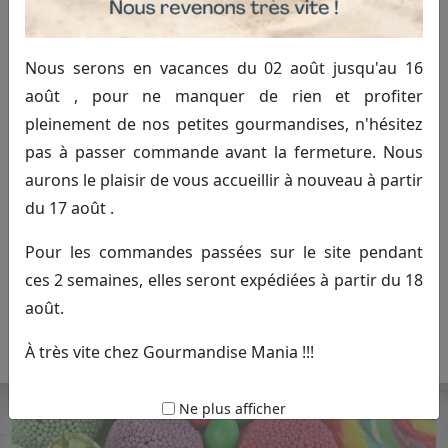
Nous serons en vacances du 02 août jusqu'au 16
août , pour ne manquer de rien et profiter
pleinement de nos petites gourmandises, n'hésitez
pas à passer commande avant la fermeture. Nous
Sucette cœur à la fraise
aurons le plaisir de vous accueillir à nouveau à partir
du 17 août .
1.00€ TTC
Commander
Pour les commandes passées sur le site pendant
ces 2 semaines, elles seront expédiées à partir du 18
(pièce)
août.
Sucette en forme de cœur au délicieux goût de fraise.
À très vite chez Gourmandise Mania !!!
Ne plus afficher