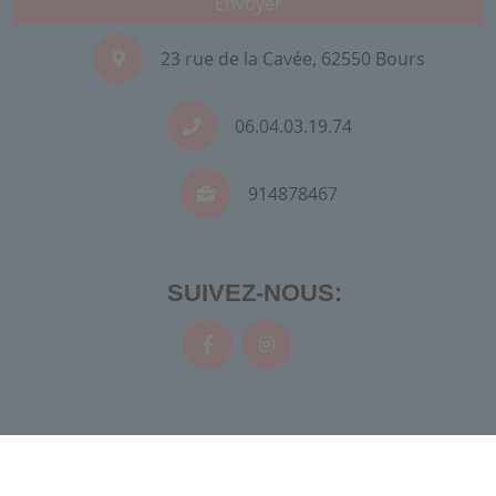
Envoyer
23 rue de la Cavée, 62550 Bours
06.04.03.19.74
914878467
SUIVEZ-NOUS:
Recherches fréquentes
Mentions légales
Gestion des cookies