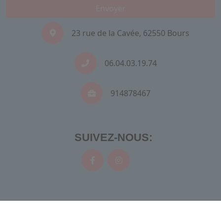
Envoyer
23 rue de la Cavée, 62550 Bours
06.04.03.19.74
914878467
SUIVEZ-NOUS:
Recherches fréquentes