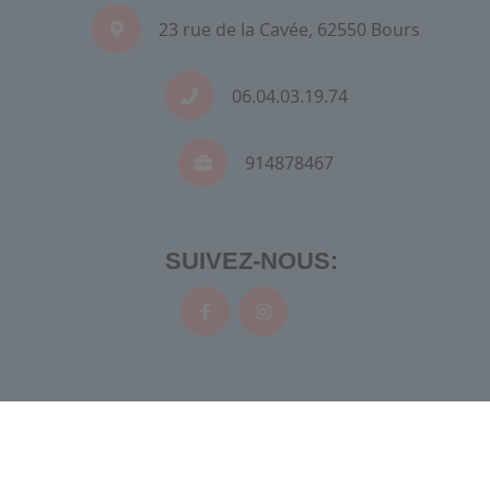
23 rue de la Cavée, 62550 Bours
06.04.03.19.74
914878467
SUIVEZ-NOUS:
Recherches fréquentes
Mentions légales
Gestion des cookies