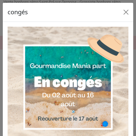
Vente bonbons rétro Saint-Pol-sur-Ternoise - Grossiste bonbons rétro
Houdain
congés
06.04.03.19.74