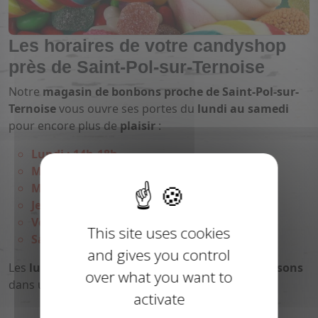
Les horaires de votre candyshop
près de Saint-Pol-sur-Ternoise
Notre
magasin de bonbons proche de Saint-Pol-sur-
Ternoise
vous ouvre ses portes du
lundi au samedi
pour encore plus de
plaisir
:
Lundi : 14h-18h
Mardi : 9h-12h / 14h-18h
Mercredi : 9h-12h / 14h-18h
Jeudi : 14h-18h
Vendredi : 9h-12h / 14h-18h
This site uses cookies
Samedi : 9h-12h / 14h-18h
and gives you control
Les
lundi
et
jeudi matins
sont réservés aux
livraisons
over what you want to
dans un secteur de
25 km autour de Bours
.
activate