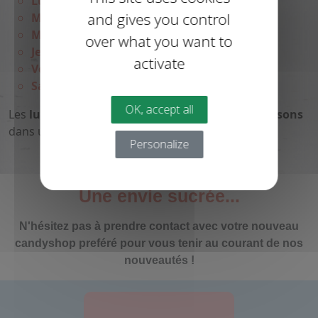
Lundi : 14h-18h
and gives you control
Mardi : 9h-12h / 14h-18h
Mercredi : 9h-12h / 14h-18h
over what you want to
Jeudi : 14h-18h
activate
Vendredi : 9h-12h / 14h-18h
Samedi : 9h-12h / 14h-18h
OK, accept all
Les
lundi
et
jeudi matins
sont réservés aux
livraisons
dans un secteur de
25 km autour de Bours
.
Personalize
Une envie sucrée...
N'hésitez pas à prendre contact avec votre nouveau
candyshop preféré pour vous tenir au courant de nos
nouveautés !