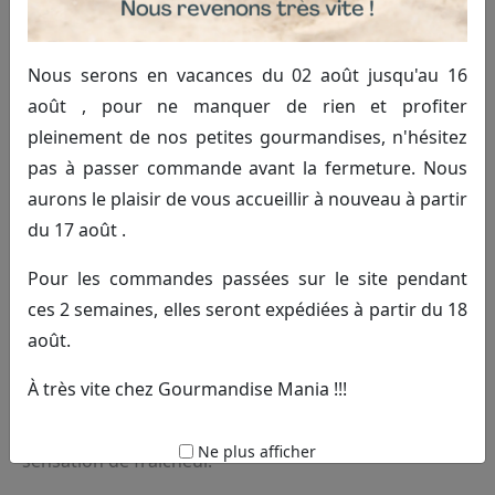
Nous serons en vacances du 02 août jusqu'au 16
août , pour ne manquer de rien et profiter
pleinement de nos petites gourmandises, n'hésitez
pas à passer commande avant la fermeture. Nous
aurons le plaisir de vous accueillir à nouveau à partir
Pastille à la menthe
du 17 août .
3.20€ TTC
Commander
Pour les commandes passées sur le site pendant
ces 2 semaines, elles seront expédiées à partir du 18
(100g)
août.
Pastilles du Bassin de Vichy Menthe qui associent la
À très vite chez Gourmandise Mania !!!
richesse des eaux du Bassin de Vichy à un subtil
arôme de menthe pour donner une agréable
Ne plus afficher
sensation de fraîcheur.