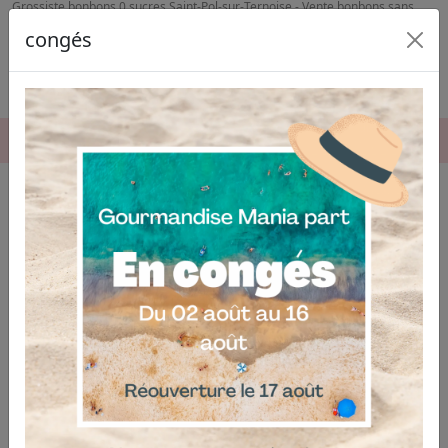
Grossiste bonbons 0 sucres Saint-Pol-sur-Ternoise - Vente bonbons sans
sucre Lens
congés
06.04.03.19.74