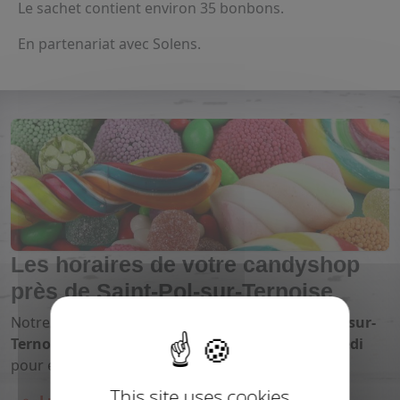
Le sachet contient environ 35 bonbons.
En partenariat avec Solens.
Les horaires de votre candyshop
près de Saint-Pol-sur-Ternoise
Notre
magasin de bonbons proche de Saint-Pol-sur-
Ternoise
vous ouvre ses portes du
lundi au samedi
pour encore plus de
plaisir
:
This site uses cookies