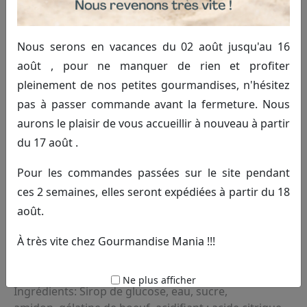
Nous serons en vacances du 02 août jusqu'au 16
août , pour ne manquer de rien et profiter
pleinement de nos petites gourmandises, n'hésitez
pas à passer commande avant la fermeture. Nous
aurons le plaisir de vous accueillir à nouveau à partir
Œuf
du 17 août .
2.00€ TTC
Commander
Pour les commandes passées sur le site pendant
ces 2 semaines, elles seront expédiées à partir du 18
(100g)
août.
Bonbon gélifié en forme d'oeuf.
À très vite chez Gourmandise Mania !!!
Contient environ 17 pièces.
Ne plus afficher
Ingrédients: Sirop de glucose, eau, sucre,