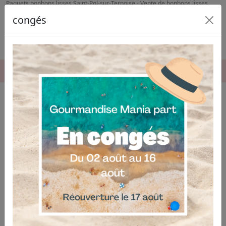
Paquets bonbons lisses Saint-Pol-sur-Ternoise - Vente de bonbons lisses
Hesdin
congés
06.04.03.19.74