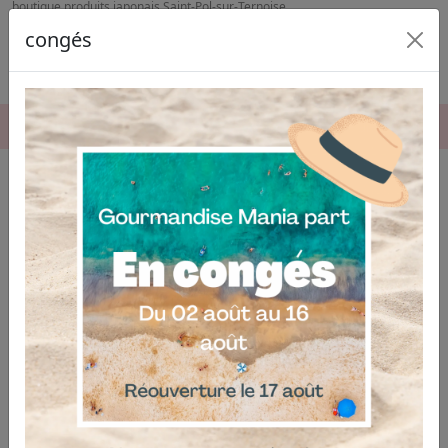
boutique produits japonais Saint-Pol-sur-Ternoise
congés
06.04.03.19.74
Boutique de produits japonais à
Saint-Pol-sur-Ternoise
Découvrez une expérience unique en matière de
boutique de produits japonais à Saint-Pol-sur-
Ternoise
. Notre entreprise vous propose une sélection
authentique et variée de produits japonais, alliant
qualité et originalité, directement accessibles au cœur
de Saint-Pol-sur-Ternoise.
Votre spécialiste en produits