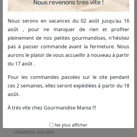
japonais à Saint-Pol-sur-Ternoise
Nous mettons à votre disposition une gamme complète
Nous serons en vacances du 02 août jusqu'au 16
de produits japonais soigneusement choisis pour
août , pour ne manquer de rien et profiter
satisfaire toutes vos envies. Que vous soyez amateur de
pleinement de nos petites gourmandises, n'hésitez
douceurs typiques ou à la recherche d’articles
pas à passer commande avant la fermeture. Nous
spécifiques, notre boutique vous accompagne avec
aurons le plaisir de vous accueillir à nouveau à partir
professionnalisme. Nos services garantissent un accès
du 17 août .
facile à des produits authentiques, tout en vous
conseillant selon vos besoins.
Pour les commandes passées sur le site pendant
ces 2 semaines, elles seront expédiées à partir du 18
Large choix de bonbons japonais traditionnels et
août.
modernes
Montages de bonbons personnalisés pour vos
À très vite chez Gourmandise Mania !!!
événements
Toopers et décorations pour sublimer vos
Ne plus afficher
créations sucrées