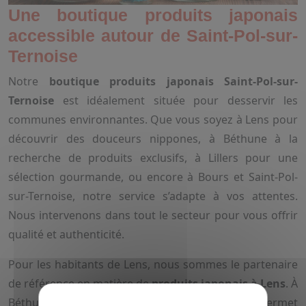
Une boutique produits japonais
accessible autour de Saint-Pol-sur-
Ternoise
Notre
boutique produits japonais Saint-Pol-sur-
Ternoise
est idéalement située pour desservir les
communes environnantes. Que vous soyez à Lens pour
découvrir des douceurs nippones, à Béthune à la
recherche de produits exclusifs, à Lillers pour une
sélection gourmande, ou encore à Bours et Saint-Pol-
sur-Ternoise, notre service s’adapte à vos attentes.
Nous intervenons dans tout le secteur pour vous offrir
qualité et authenticité.
Pour les habitants de Lens, nous sommes le partenaire
de référence en matière de
produits japonais à Lens
. À
Béthune, notre expertise en bonbons japonais permet